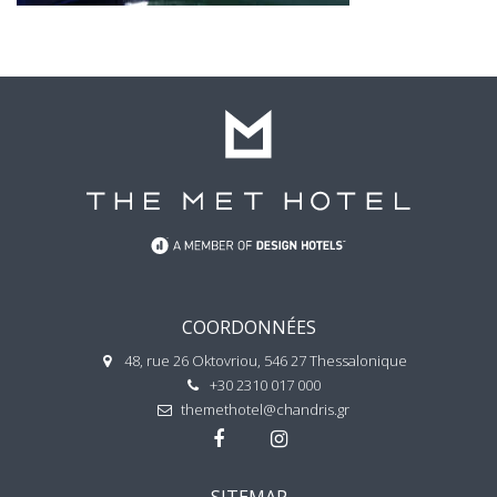
COORDONNÉES
48, rue 26 Oktovriou, 546 27 Thessalonique
+30 2310 017 000
themethotel@chandris.gr