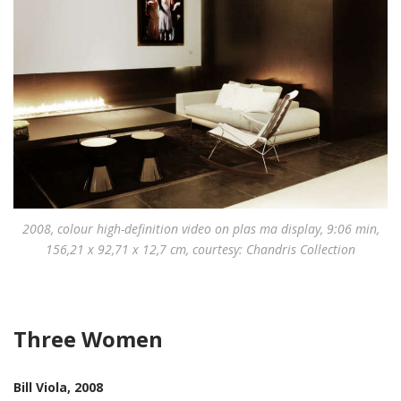
2008, colour high-definition video on plas ma display, 9:06 min,
156,21 x 92,71 x 12,7 cm, courtesy: Chandris Collection
Three Women
Bill Viola, 2008