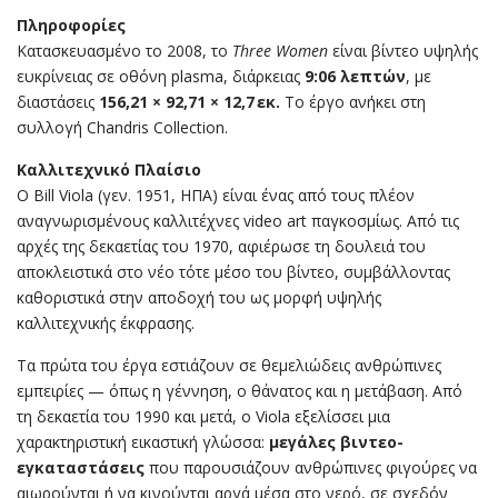
Πληροφορίες
Κατασκευασμένο το 2008, το
Three Women
είναι βίντεο υψηλής
ευκρίνειας σε οθόνη plasma, διάρκειας
9:06 λεπτών
, με
διαστάσεις
156,21 × 92,71 × 12,7 εκ.
Το έργο ανήκει στη
συλλογή Chandris Collection.
Καλλιτεχνικό Πλαίσιο
Ο Bill Viola (γεν. 1951, ΗΠΑ) είναι ένας από τους πλέον
αναγνωρισμένους καλλιτέχνες video art παγκοσμίως. Από τις
αρχές της δεκαετίας του 1970, αφιέρωσε τη δουλειά του
αποκλειστικά στο νέο τότε μέσο του βίντεο, συμβάλλοντας
καθοριστικά στην αποδοχή του ως μορφή υψηλής
καλλιτεχνικής έκφρασης.
Τα πρώτα του έργα εστιάζουν σε θεμελιώδεις ανθρώπινες
εμπειρίες — όπως η γέννηση, ο θάνατος και η μετάβαση. Από
τη δεκαετία του 1990 και μετά, ο Viola εξελίσσει μια
χαρακτηριστική εικαστική γλώσσα:
μεγάλες βιντεο-
εγκαταστάσεις
που παρουσιάζουν ανθρώπινες φιγούρες να
αιωρούνται ή να κινούνται αργά μέσα στο νερό, σε σχεδόν