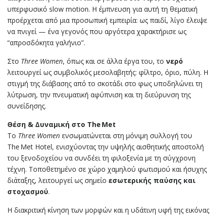
υπερφυσικό slow motion. Η έμπνευση για αυτή τη θεματική
προέρχεται από μια προσωπική εμπειρία: ως παιδί, λίγο έλειψε
να πνιγεί — ένα γεγονός που αργότερα χαρακτήρισε ως
“απροσδόκητα γαλήνιο”.
Στο
Three Women
, όπως και σε άλλα έργα του, το
νερό
λειτουργεί ως συμβολικός μεσολαβητής: φίλτρο, όριο, πύλη. Η
στιγμή της διάβασης από το σκοτάδι στο φως υποδηλώνει τη
λύτρωση, την πνευματική αφύπνιση και τη διεύρυνση της
συνείδησης.
Θέση & Δυναμική στο The Met
Το
Three Women
ενσωματώνεται στη μόνιμη συλλογή του
The Met Hotel, ενισχύοντας την υψηλής αισθητικής αποστολή
του ξενοδοχείου να συνδέει τη φιλοξενία με τη σύγχρονη
τέχνη. Τοποθετημένο σε χώρο χαμηλού φωτισμού και ήσυχης
διάταξης, λειτουργεί ως σημείο
εσωτερικής παύσης και
στοχασμού
.
Η διακριτική κίνηση των μορφών και η υδάτινη υφή της εικόνας