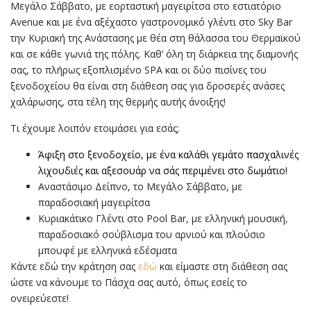
Μεγάλο Σάββατο, με εορταστική μαγειρίτσα στο εστιατόριο
Avenue και με ένα αξέχαστο γαστρονομικό γλέντι στο Sky Bar
την Κυριακή της Ανάστασης με θέα στη θάλασσα του Θερμαϊκού
και σε κάθε γωνιά της πόλης. Καθ’ όλη τη διάρκεια της διαμονής
σας, το πλήρως εξοπλισμένο SPA και οι δύο πισίνες του
ξενοδοχείου θα είναι στη διάθεση σας για δροσερές ανάσες
χαλάρωσης, στα τέλη της θερμής αυτής άνοιξης!
Τι έχουμε λοιπόν ετοιμάσει για εσάς;
Άφιξη στο ξενοδοχείο, με ένα καλάθι γεμάτο πασχαλινές
λιχουδιές και αξεσουάρ να σάς περιμένει στο δωμάτιο!
Αναστάσιμο Δείπνο, το Μεγάλο Σάββατο, με
παραδοσιακή μαγειρίτσα
Κυριακάτικο Γλέντι στο Pool Bar, με ελληνική μουσική,
παραδοσιακό σούβλισμα του αρνιού και πλούσιο
μπουφέ με ελληνικά εδέσματα
Κάντε εδώ την κράτηση σας
εδώ
και είμαστε στη διάθεση σας
ώστε να κάνουμε το Πάσχα σας αυτό, όπως εσείς το
ονειρεύεστε!